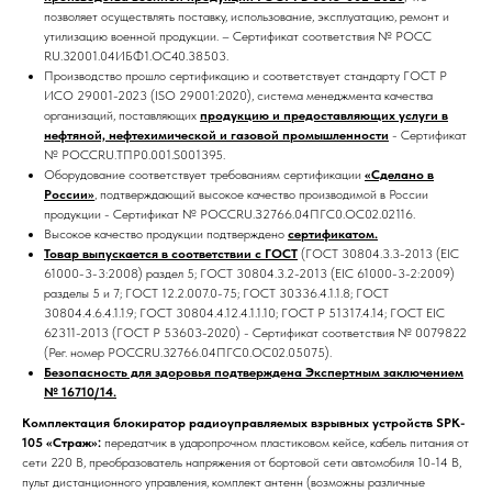
позволяет осуществлять поставку, использование, эксплуатацию, ремонт и
утилизацию военной продукции. – Сертификат соответствия № РОСС
RU.32001.04ИБФ1.ОС40.38503.
Производство прошло сертификацию и соответствует стандарту ГОСТ Р
ИСО 29001-2023 (ISO 29001:2020), система менеджмента качества
организаций, поставляющих
продукцию и предоставляющих услуги в
нефтяной, нефтехимической и газовой промышленности
- Сертификат
№ РОССRU.ТПР0.001.S001395.
Оборудование соответствует требованиям сертификации
«Сделано в
России»
, подтверждающий высокое качество производимой в России
продукции - Сертификат № РОССRU.З2766.04ПГС0.OC02.02116.
Высокое качество продукции подтверждено
сертификатом.
Товар выпускается в соответствии с ГОСТ
(ГОСТ 30804.3.3-2013 (EIC
61000-3-3:2008) раздел 5; ГОСТ 30804.3.2-2013 (EIC 61000-3-2:2009)
разделы 5 и 7; ГОСТ 12.2.007.0-75; ГОСТ 30336.4.1.1.8; ГОСТ
30804.4.6.4.1.1.9; ГОСТ 30804.4.12.4.1.1.10; ГОСТ Р 51317.4.14; ГОСТ EIC
62311-2013 (ГОСТ Р 53603-2020) - Сертификат соответствия № 0079822
(Рег. номер РОССRU.32766.04ПГС0.ОС02.05075).
Безопасность для здоровья подтверждена Экспертным заключением
№ 16710/14.
Комплектация блокиратор радиоуправляемых взрывных устройств SPK-
105 «Страж»:
передатчик в ударопрочном пластиковом кейсе, кабель питания от
сети 220 В, преобразователь напряжения от бортовой сети автомобиля 10-14 В,
пульт дистанционного управления, комплект антенн (возможны различные