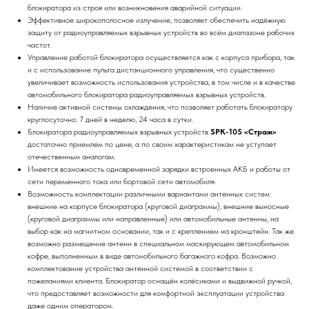
блокиратора из строя или возникновения аварийной ситуации.
Эффективное широкополосное излучение, позволяет обеспечить надёжную
защиту от радиоуправляемых взрывных устройств во всём диапазоне рабочих
частот.
Управление работой блокиратора осуществляется как с корпуса прибора, так
и с использование пульта дистанционного управления, что существенно
увеличивает возможность использования устройства, в том числе и в качестве
автомобильного блокиратора радиоуправляемых взрывных устройств.
Наличие активной системы охлаждения, что позволяет работать блокиратору
круглосуточно: 7 дней в неделю, 24 часа в сутки.
Блокиратора радиоуправляемых взрывных устройств
SPK-105 «Страж»
достаточно приемлем по цене, а по своим характеристикам не уступает
отечественным аналогам.
Имеется возможность одновременной зарядки встроенных АКБ и работы от
сети переменного тока или бортовой сети автомобиля.
Возможность комплектации различными вариантами антенных систем:
внешние на корпусе блокиратора (круговой диаграммы), внешние выносные
(круговой диаграммы или направленные) или автомобильные антенны, на
выбор как на магнитном основании, так и с креплением на кронштейн. Так же
возможно размещение антенн в специальном маскирующем автомобильном
кофре, выполненным в виде автомобильного багажного кофра. Возможно
комплектование устройства антенной системой в соответствии с
пожеланиями клиента. Блокиратор оснащён колёсиками и выдвижной ручкой,
что предоставляет возможности для комфортной эксплуатации устройства
даже одним оператором.