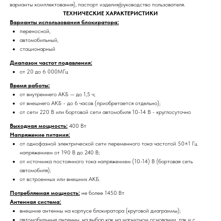
варианты комплектования), паспорт изделия/руководство пользователя.
ТЕХНИЧЕСКИЕ ХАРАКТЕРИСТИКИ
Варианты использования блокиратора:
переносной,
автомобильный,
стационарный
Диапазон частот подавления:
от 20 до 6 000МГц
Время работы:
от внутреннего АКБ — до 1,5 ч;
от внешнего АКБ - до 6 часов (приобретается отдельно);
от сети 220 В или бортовой сети автомобиля 10-14 В - круглосуточно
Выходная мощность:
400 Вт
Напряжение питания:
от однофазной электрической сети переменного тока частотой 50±1 Гц
напряжением от 190 В до 240 В;
от источника постоянного тока напряжением (10-14) В (бортовая сеть
автомобиля);
от встроенных или внешних АКБ.
Потребляемая мощность:
не более 1450 Вт
Антенная система:
внешние антенны на корпусе блокиратора (круговой диаграммы);
автомобильные антенны, на выбор как на магнитном основании, так и с