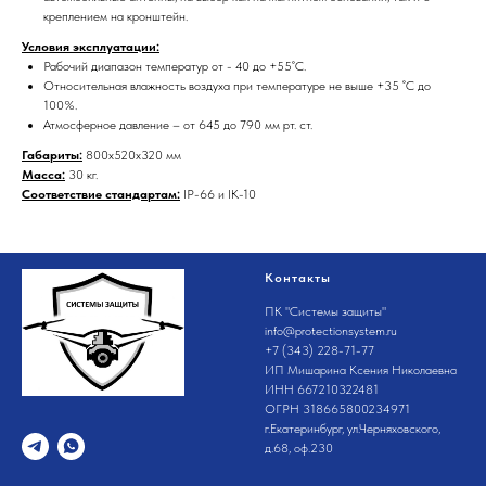
креплением на кронштейн.
Условия эксплуатации:
Рабочий диапазон температур от - 40 до +55˚С.
Относительная влажность воздуха при температуре не выше +35 ˚С до
100%.
Атмосферное давление – от 645 до 790 мм рт. ст.
Габариты:
800х520х320 мм
Масса:
30 кг.
Соответствие стандартам:
IP-66 и IK-10
Контакты
ПК "Системы защиты"
info@protectionsystem.ru
+7 (343) 228-71-77
ИП Мишарина Ксения Николаевна
ИНН 667210322481
ОГРН 318665800234971
г.Екатеринбург, ул.Черняховского,
д.68, оф.230