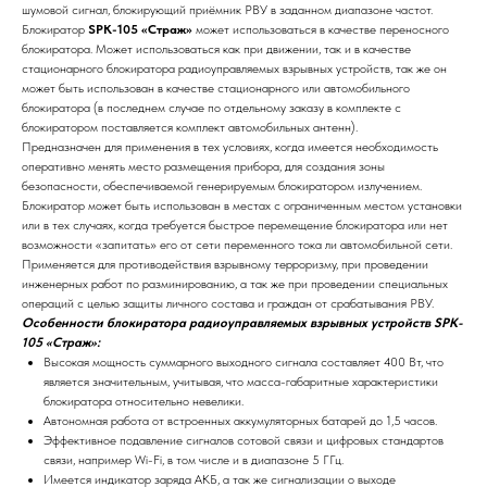
шумовой сигнал, блокирующий приёмник РВУ в заданном диапазоне частот.
Блокиратор
SPK-105 «Страж»
может использоваться в качестве переносного
блокиратора. Может использоваться как при движении, так и в качестве
стационарного блокиратора радиоуправляемых взрывных устройств, так же он
может быть использован в качестве стационарного или автомобильного
блокиратора (в последнем случае по отдельному заказу в комплекте с
блокиратором поставляется комплект автомобильных антенн).
Предназначен для применения в тех условиях, когда имеется необходимость
оперативно менять место размещения прибора, для создания зоны
безопасности, обеспечиваемой генерируемым блокиратором излучением.
Блокиратор может быть использован в местах с ограниченным местом установки
или в тех случаях, когда требуется быстрое перемещение блокиратора или нет
возможности «запитать» его от сети переменного тока ли автомобильной сети.
Применяется для противодействия взрывному терроризму, при проведении
инженерных работ по разминированию, а так же при проведении специальных
операций с целью защиты личного состава и граждан от срабатывания РВУ.
Особенности блокиратора радиоуправляемых взрывных устройств SPK-
105 «Страж»:
Высокая мощность суммарного выходного сигнала составляет 400 Вт, что
является значительным, учитывая, что масса-габаритные характеристики
блокиратора относительно невелики.
Автономная работа от встроенных аккумуляторных батарей до 1,5 часов.
Эффективное подавление сигналов сотовой связи и цифровых стандартов
связи, например Wi-Fi, в том числе и в диапазоне 5 ГГц.
Имеется индикатор заряда АКБ, а так же сигнализации о выходе