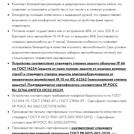
Комплект блокиратора размещён в ударопрочном всепогодном кейсе, что
позволяет использовать устройство, в том числе и в сложных условиях.
Блокиратор оснащён колёсиками и выдвижной ручкой, что предоставляет
возможности для комфортной эксплуатации устройства даже одним
оператором.
Питание может осуществлять как от встроенной АКБ, от сети 220 В, от
бортовой сети автомобиля 10-14 В или от внешнего АКБ (поставляется
отдельно, время работы до 4 часов). Указанная особенность позволяет
использовать блокиратор в качестве носимого, автомобильного (при условии
доукомплектования дополнительным набором автомобильных антенн) или
стационарного подавителя одновременно.
Устройство соответствует стандарту степени защиту оболочки IP 66
по ГОСТ 14254 (защита от пыли полная, защита от мощных водяных
струй) и стандарту степени защиты электрооборудования от
механически воздействий IK 10 по IEC 62262 (максимальная степень
защиты). Подтверждается сертификатом соответствия № РОСС
RU.32766.04ПГС0.ОС02.05229.
Устройство соответствует требования пожарной безопасности по ГОСТ
12.1.004-91, ГОСТ 27483-87 и ГОСТ 27484-87 - Сертификат соответствия
№ РОСС RU.32623.ОС15ПБ.16783.
Производство прошло сертификацию системы менеджмента качества по
стандарту ГОСТ Р ИСО 9001-2015 (ISO 9001:2015) – Сертификат
соответствия № РОСС RU.32022.04ТПР0.
Производство прошло сертификацию и
соответствует стандарту
производства военной продукции ГОСТ РВ 0015-002-2020
, что