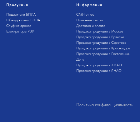
Продукция
Информация
Подавители БПЛА
СМИ о нас
Обнаружители БПЛА
Полезные статьи
Спуфинг дронов
Доставка и оплата
Блокираторы РВУ
Продажа продукции в Москве
Продажа продукции в Брянске
Продажа продукции в Саратове
Продажа продукции в Краснодаре
Продажа продукции в Ростове-на-
Дону
Продажа продукции в ХМАО
Продажа продукции в ЯНАО
Политика конфиденциальности