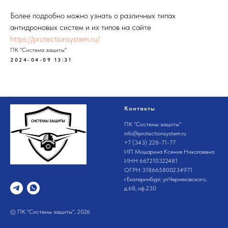
Более подробно можно узнать о различных типах
антидроновых систем и их типов на сайте
https://protectionsystem.ru/
ПК "Система защиты"
2024-04-09 13:31
Контакты
ПК "Системы защиты"
info@protectionsystem.ru
+7 (343) 228-71-77
ИП Мишарина Ксения Николаевна
ИНН 667210322481
ОГРН 318665800234971
г.Екатеринбург, ул.Черняховского,
д.68, оф.230
© ПК "Системы защиты", 2026