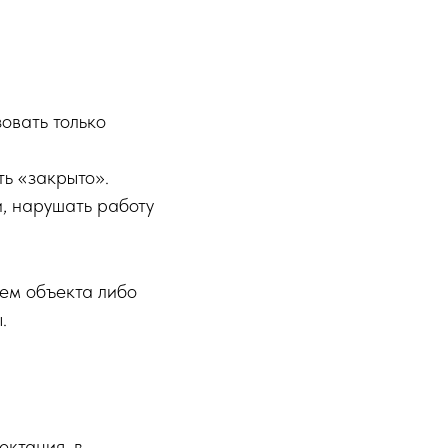
овать только
ь «закрыто».
, нарушать работу
ем объекта либо
.
ектация, в