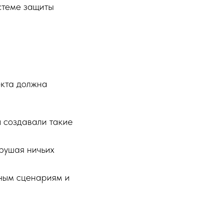
истеме защиты
екта должна
ы создавали такие
рушая ничьих
чным сценариям и