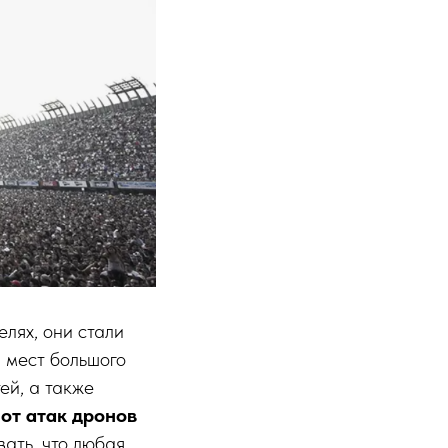
елях, они стали
 мест большого
ей, а также
 от атак дронов
вать, что любая