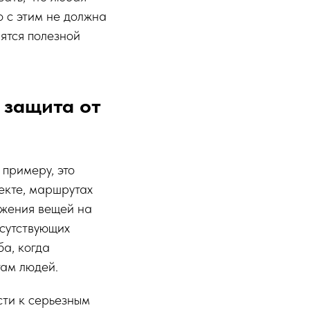
 с этим не должна
ятся полезной
 защита от
 примеру, это
екте, маршрутах
ожения вещей на
исутствующих
а, когда
там людей.
сти к серьезным