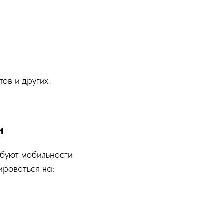
ов и других
и
ебуют мобильности
ироваться на: