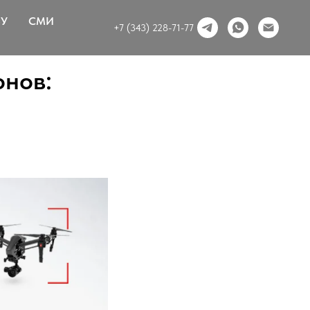
ВУ
СМИ
+7 (343) 228-71-77
онов: