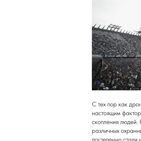
С тех пор как дро
настоящим факторо
скопления людей. 
различных охранн
постепенно стали 