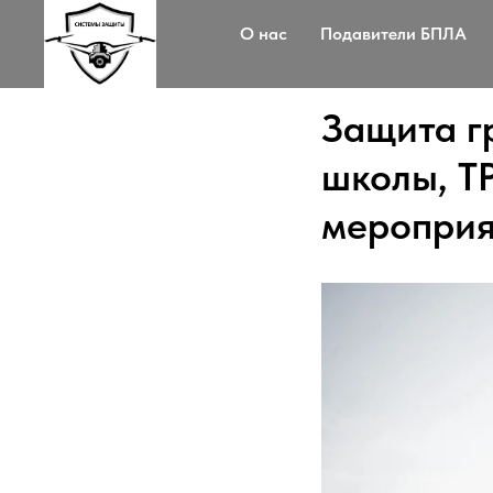
О нас
Подавители БПЛА
Защита г
школы, Т
мероприя