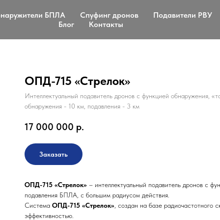
наружители БПЛА
Спуфинг дронов
Подавители РВУ
Блог
Контакты
ОПД-715 «Стрелок»
Интеллектуальный подавитель дронов с функцией обнаружения, «т
обнаружения - 10 км, подавления - 3 км
17 000 000
р.
Заказать
ОПД-715 «Стрелок»
– интеллектуальный подавитель дронов с фу
подавления БПЛА, с большим радиусом действия.
Система
ОПД-715 «Стрелок»
, создан на базе радиочастотного
эффективностью.