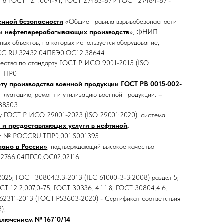
 по ГОСТ 12.1.004-91, ГОСТ 27483-87 и ГОСТ 27484-87 -
енной безопасности
«Общие правила взрывобезопасности
 и нефтеперерабатывающих производств
», ФНИП
ых объектов, на которых используется оборудование,
ОСС RU.32432.04ПБЭ0.ОС12.38644
чества по стандарту ГОСТ Р ИСО 9001-2015 (ISO
4ТПР0
рту производства военной продукции ГОСТ РВ 0015-002-
ксплуатацию, ремонт и утилизацию военной продукции. –
38503
ту ГОСТ Р ИСО 29001-2023 (ISO 29001:2020), система
 и предоставляющих услуги в нефтяной,
ат № РОССRU.ТПР0.001.S001395
лано в России»
, подтверждающий высокое качество
З2766.04ПГС0.OC02.02116
025; ГОСТ 30804.3.3-2013 (IEC 61000-3-3:2008) раздел 5;
Т 12.2.007.0-75; ГОСТ 30336. 4.1.1.8; ГОСТ 30804.4.6.
EC 62311-2013 (ГОСТ Р53603-2020) - Сертификат соответствия
).
ключением № 16710/14