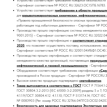
Устройство соответствует требования пожарной безопасности
Сертификат соответствия № РОСС RU.32623.ОС15ПБ.16783.
Устройство соответствует
требованиям в области промышл
для
взрывопожароопасных химических, нефтехимических
«Правила промышленной безопасности опасных производственн
работающее под избыточным давлением» - Сертификат № Р
Производство прошло сертификацию системы менеджмента ка
9001:2015) – Сертификат соответствия № РОСС RU.32022.0
Производство прошло сертификацию и
соответствует станда
2020
, что позволяет осуществлять поставку, использование, э
Сертификат соответствия № РОСС RU.32001.04ИБФ1.ОС40.
Производство прошло сертификацию и соответствует стандар
менеджмента качества организаций, поставляющих
продукцию
нефтехимической и газовой промышленности
- Сертифик
Оборудование соответствует требованиям сертификации
«Сде
производимой в России продукции - Сертификат № РОССRU.
Высокое качество продукции подтверждено
сертификатом
Товар выпускается в соответствии с ГОСТ
ГОСТ Р 71564.1-2
ГОСТ 30804.3.2-2013 (IEC 61000-3-2:2009) разделы 5 и 7; ГОС
4.1.1.9;ГОСТ 30804.4.12. 4.1.1.10; ГОСТ Р 51317.4.14; ГОСТ I
№ 0083903 (Рег. номер РОСС RU.32766.04ПГС0.ОС02.04203
Безопасность для здоровья подтверждена Экспертным за