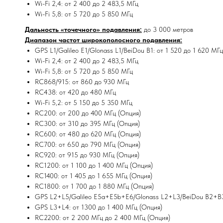
Wi-Fi 2,4: от 2 400 до 2 483,5 МГц
Wi-Fi 5,8: от 5 720 до 5 850 МГц
Дальность «точечного» подавления:
до 3 000 метров
Диапазон частот широкополосного подавления:
GPS L1/Galileo E1/Glonass L1/BeiDou B1: от 1 520 до 1 620 МГц
Wi-Fi 2,4: от 2 400 до 2 483,5 МГц
Wi-Fi 5,8: от 5 720 до 5 850 МГц
RC868/915: от 860 до 930 МГц
RC438: от 420 до 480 МГц
Wi-Fi 5,2: от 5 150 до 5 350 МГц
RC200: от 200 до 400 МГц (Опция)
RC300: от 310 до 395 МГц (Опция)
RC600: от 480 до 620 МГц (Опция)
RC700: от 650 до 790 МГц (Опция)
RC920: от 915 до 930 МГц (Опция)
RC1200: от 1 100 до 1 400 МГц (Опция)
RC1400: от 1 405 до 1 655 МГц (Опция)
RC1800: от 1 700 до 1 880 МГц (Опция)
GPS L2+L5/Galileo E5a+E5b+E6/Glonass L2+L3/BeiDou B2+B3:
GPS L3+L4: от 1300 до 1 400 МГц (Опция)
RC2200: от 2 200 МГц до 2 400 МГц (Опция)