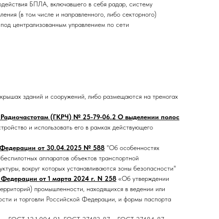
одействия БПЛА, включавшего в себя радар, систему
ения (в том числе и направленного, либо секторного)
 под централизованным управлением по сети
крышах зданий и сооружений, либо размещаются на треногах
Радиочастотам (ГКРЧ) № 25-79-06.2 О выделении полос
стройство и использовать его в рамках действующего
 Федерации от 30.04.2025 № 588
"Об особенностях
 беспилотных аппаратов объектов транспортной
уктуры, вокруг которых устанавливаются зоны безопасности"
Федерации от 1 марта 2024 г. N 258
«Об утверждении
ерриторий) промышленности, находящихся в ведении или
сти и торговли Российской Федерации, и формы паспорта