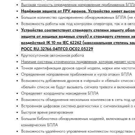
Высокая точность определения направление приближения БПЛ
Надёжная защита от FPV дронов. Устройство имеет высо
Большое количество одновременно обнаруживаемых БПЛА (не 
Возможность работы как под контролем оператора, так и в ав
Устройство соответствует стандарту степени защиту обол
защита от мощных водяных струй) и стандарту степени 
воздействий IK 10 по IEC 62262 (максимальная степень 
РОСС RU.32766.04ПГС0.ОС02.05229
Круглосуточная автономная работа
Наличие системы «точечного» подавления, которая делает уст
Точная идентификация дронов одной модели, марки или частот
Определение направления приближения и «угла атаки» БПЛА
Возможность добавления дронов в «чёрный» и «белый» список 
«белый» список не будут вызывать сигнала тревоги и включени
Определяет координаты нахождения БПЛА
Возможность объединения нескольких комплексов в сеть под 
Встроенная цифровая система диагностики с сигнализацией о 
Быстрое время реагирования
Большая библиотека обнаруживаемых моделей, включающая в с
коммерческих БПЛА
Возможность удалённого управления комплексом посредствам с