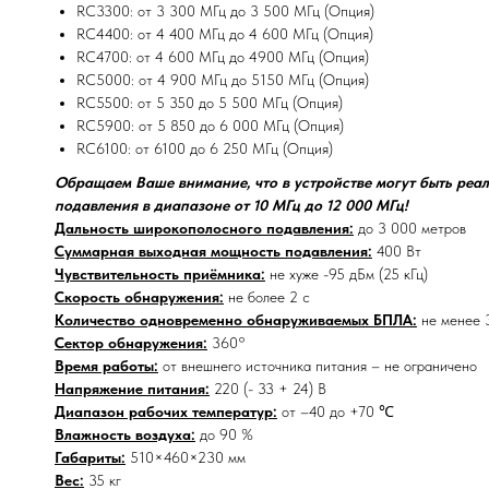
RC3300: от 3 300 МГц до 3 500 МГц (Опция)
RC4400: от 4 400 МГц до 4 600 МГц (Опция)
RC4700: от 4 600 МГц до 4900 МГц (Опция)
RC5000: от 4 900 МГц до 5150 МГц (Опция)
RC5500: от 5 350 до 5 500 МГц (Опция)
RC5900: от 5 850 до 6 000 МГц (Опция)
RC6100: от 6100 до 6 250 МГц (Опция)
Обращаем Ваше внимание, что в устройстве могут быть реа
подавления в диапазоне от 10 МГц до 12 000 МГц!
Дальность широкополосного подавления:
до 3 000 метров
Суммарная выходная мощность подавления:
400 Вт
Чувствительность приёмника:
не хуже -95 дБм (25 кГц)
Скорость обнаружения:
не более 2 с
Количество одновременно обнаруживаемых БПЛА:
не менее 
Сектор обнаружения:
360°
Время работы:
от внешнего источника питания – не ограничено
Напряжение питания:
220 (- 33 + 24) В
Диапазон рабочих температур:
от –40 до +70 ℃
Влажность воздуха:
до 90 %
Габариты:
510×460×230 мм
Вес:
35 кг