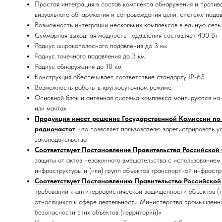
Простая интеграция в состав комплекса обнаружения и против
визуального обнаружения и сопровождения цели, систему подавл
Возможность интеграции нескольких комплексов в единую сеть
Суммарная выходная мощность подавления составляет 400 Вт
Радиус широкополосного подавления до 3 км
Радиус точечного подавления до 3 км
Радиус обнаружения до 10 км
Конструкция обеспечивает соответствие стандарту IP-65
Возможность работы в круглосуточном режиме
Основной блок и антенная система комплекса монтируются на 
или мачтах
Продукция имеет решение Государственной Комиссии по 
радиочастот
, что позволяет пользователю зарегистрировать у
законодательства
Соответствует Постановление Правительства Российской
защиты от актов незаконного вмешательства с использованием
инфраструктуры и (или) групп объектов транспортной инфрастр
Соответствует Постановлению Правительства Российской 
требований к антитеррористической защищенности объектов (т
относящихся к сфере деятельности Министерства промышленно
безопасности этих объектов (территорий)»