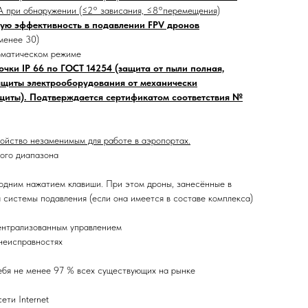
А при обнаружении (≤2° зависания, ≤8°перемещения)
кую эффективность в подавлении FPV дронов
менее 30)
томатическом режиме
очки IP 66 по ГОСТ 14254 (защита от пыли полная,
защиты электрооборудования от механически
защиты). Подтверждается сертификатом соответствия №
ройство незаменимым для работе в аэропортах.
ного диапазона
одним нажатием клавиши. При этом дроны, занесённые в
я системы подавления (если она имеется в составе комплекса)
централизованным управлением
неисправностях
ебя не менее 97 % всех существующих на рынке
ети Internet