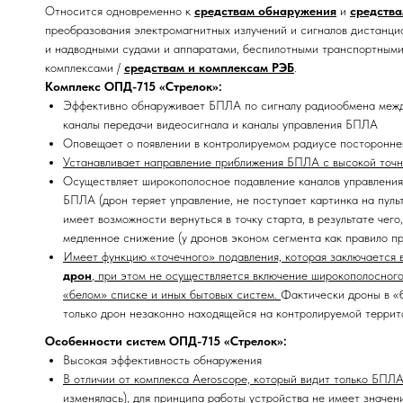
Относится одновременно к
средствам обнаружения
и
средств
преобразования электромагнитных излучений и сигналов дистанци
и надводными судами и аппаратами, беспилотными транспортным
комплексами /
средствам и комплексам РЭБ
.
Комплекс ОПД-715 «Стрелок»:
Эффективно обнаруживает БПЛА по сигналу радиообмена между
каналы передачи видеосигнала и каналы управления БПЛА
Оповещает о появлении в контролируемом радиусе посторонн
Устанавливает направление приближения БПЛА с высокой точн
Осуществляет широкополосное подавление каналов управления,
БПЛА (дрон теряет управление, не поступает картинка на пуль
имеет возможности вернуться в точку старта, в результате чего
медленное снижение (у дронов эконом сегмента как правило п
Имеет функцию «точечного» подавления, которая заключается в
дрон
, при этом не осуществляется включение широкополосного
«белом» списке и иных бытовых систем.
Фактически дроны в «б
только дрон незаконно находящейся на контролируемой террит
Особенности систем ОПД-715 «Стрелок»:
Высокая эффективность обнаружения
В отличии от комплекса Aeroscope, который видит только БПЛА
изменялась), для принципа работы устройства не имеет значе