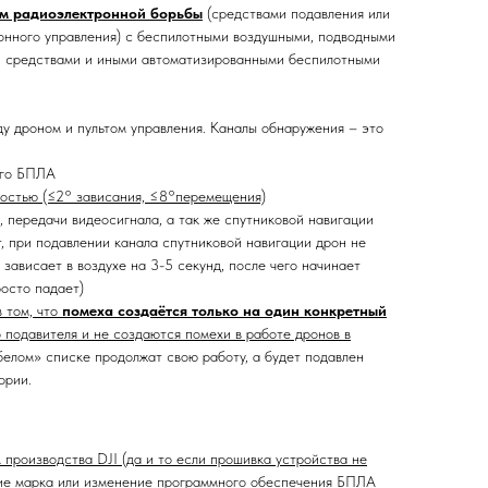
ам радиоэлектронной борьбы
(средствами подавления или
онного управления) с беспилотными воздушными, подводными
и средствами и иными автоматизированными беспилотными
 дроном и пультом управления. Каналы обнаружения – это
его БПЛА
остью (≤2° зависания, ≤8°перемещения)
 передачи видеосигнала, а так же спутниковой навигации
т, при подавлении канала спутниковой навигации дрон не
, зависает в воздухе на 3-5 секунд, после чего начинает
росто падает)
 том, что
помеха создаётся только на один конкретный
 подавителя и не создаются помехи в работе дронов в
елом» списке продолжат свою работу, а будет подавлен
ории.
 производства DJI (да и то если прошивка устройства не
ние марка или изменение программного обеспечения БПЛА