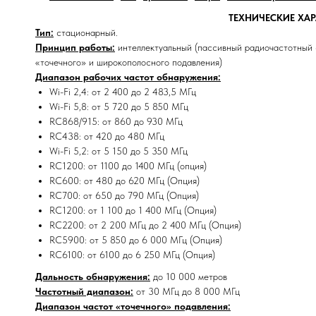
ТЕХНИЧЕСКИЕ ХА
Тип:
стационарный.
Принцип работы:
интеллектуальный (пассивный радиочастотный
«точечного» и широкополосного подавления)
Диапазон рабочих частот обнаружения:
Wi-Fi 2,4: от 2 400 до 2 483,5 МГц
Wi-Fi 5,8: от 5 720 до 5 850 МГц
RC868/915: от 860 до 930 МГц
RC438: от 420 до 480 МГц
Wi-Fi 5,2: от 5 150 до 5 350 МГц
RC1200: от 1100 до 1400 МГц (опция)
RC600: от 480 до 620 МГц (Опция)
RC700: от 650 до 790 МГц (Опция)
RC1200: от 1 100 до 1 400 МГц (Опция)
RC2200: от 2 200 МГц до 2 400 МГц (Опция)
RC5900: от 5 850 до 6 000 МГц (Опция)
RC6100: от 6100 до 6 250 МГц (Опция)
Дальность обнаружения:
до 10 000 метров
Частотный диапазон:
от 30 МГц до 8 000 МГц
Диапазон частот «точечного» подавления: